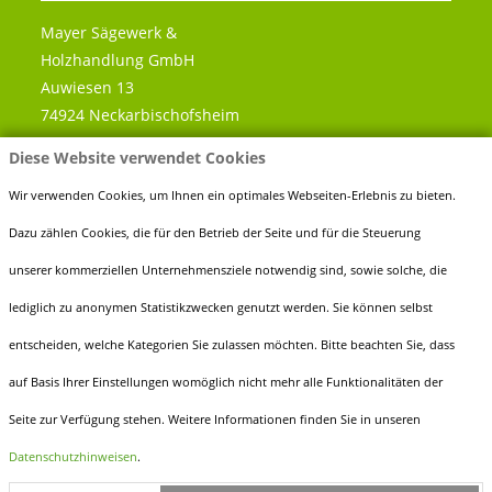
Mayer Sägewerk &
Holzhandlung GmbH
Auwiesen 13
74924 Neckarbischofsheim
Diese Website verwendet Cookies
Telefon:
0 72 63 - 91 89 60
Fax:
0 72 63 - 91 89 666
Wir verwenden Cookies, um Ihnen ein optimales Webseiten-Erlebnis zu bieten.
E-Mail:
info@holz-mayer.de
Dazu zählen Cookies, die für den Betrieb der Seite und für die Steuerung
unserer kommerziellen Unternehmensziele notwendig sind, sowie solche, die
lediglich zu anonymen Statistikzwecken genutzt werden. Sie können selbst
entscheiden, welche Kategorien Sie zulassen möchten. Bitte beachten Sie, dass
ÖFFNUNGSZEITEN
auf Basis Ihrer Einstellungen womöglich nicht mehr alle Funktionalitäten der
Montag bis Freitag
Seite zur Verfügung stehen. Weitere Informationen finden Sie in unseren
7.30 - 12.00 Uhr
Datenschutzhinweisen
.
13.00 - 17.00 Uhr