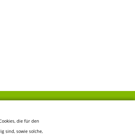
FOLGEN SIE UNS
ookies, die für den
g sind, sowie solche,