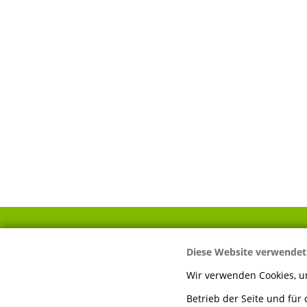
Diese Website verwendet
IHR WEG ZU UNS
Wir verwenden Cookies, um
Betrieb der Seite und für
Mayer Sägewerk &