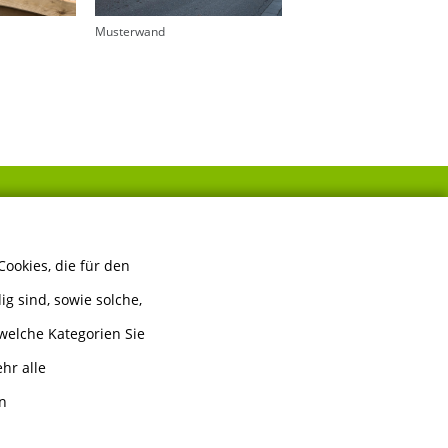
Musterwand
FOLGEN SIE UNS
ookies, die für den
g sind, sowie solche,
welche Kategorien Sie
hr alle
en