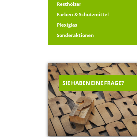
Resthölzer
Farben & Schutzmittel
Plexiglas
Sonderaktionen
SIE HABEN EINE FRAGE?
60
er.de