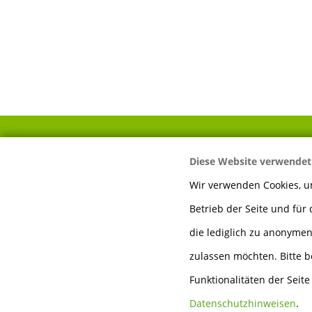
Diese Website verwendet
IHR WEG ZU UNS
Wir verwenden Cookies, um
Betrieb der Seite und für
Mayer Sägewerk &
Holzhandlung GmbH
die lediglich zu anonymen
Auwiesen 13
zulassen möchten. Bitte b
74924 Neckarbischofsheim
Funktionalitäten der Seit
Telefon:
0 72 63 - 91 89 60
Datenschutzhinweisen
.