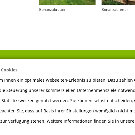
Bonanzabretter
Bonanzabretter
 Cookies
ÖFFNUNGSZEITEN
 Ihnen ein optimales Webseiten-Erlebnis zu bieten. Dazu zählen C
 die Steuerung unserer kommerziellen Unternehmensziele notwendi
Montag bis Freitag
7.30 - 12.00 Uhr
 Statistikzwecken genutzt werden. Sie können selbst entscheiden, 
13.00 - 17.00 Uhr
eachten Sie, dass auf Basis Ihrer Einstellungen womöglich nicht me
e zur Verfügung stehen. Weitere Informationen finden Sie in unser
Samstag
8.00 - 12.00 Uhr