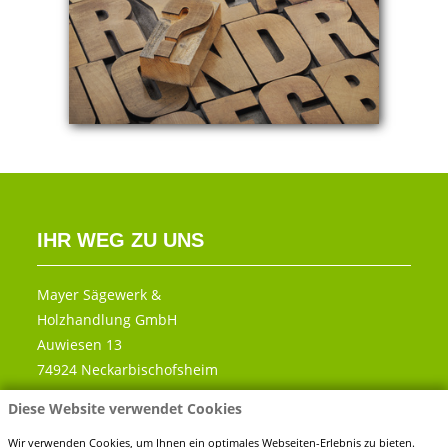
IHR WEG ZU UNS
Mayer Sägewerk &
Holzhandlung GmbH
Auwiesen 13
74924 Neckarbischofsheim
Diese Website verwendet Cookies
Telefon:
0 72 63 - 91 89 60
Fax:
0 72 63 - 91 89 666
Wir verwenden Cookies, um Ihnen ein optimales Webseiten-Erlebnis zu bieten.