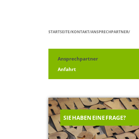
STARTSEITE/KONTAKT/ANSPRECHPARTNER/
Ansprechpartner
Anfahrt
SIE HABEN EINE FRAGE?
0