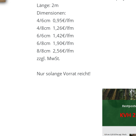
Länge: 2m
Dimensionen:
4/6cm 0,95€/lfm
4/8cm 1,26€/lfm
6/6cm 1,42€/lfm
6/8cm 1,90€/lfm
8/8cm 2,56€/lfm
zzgl. MwSt.
Nur solange Vorrat reicht!