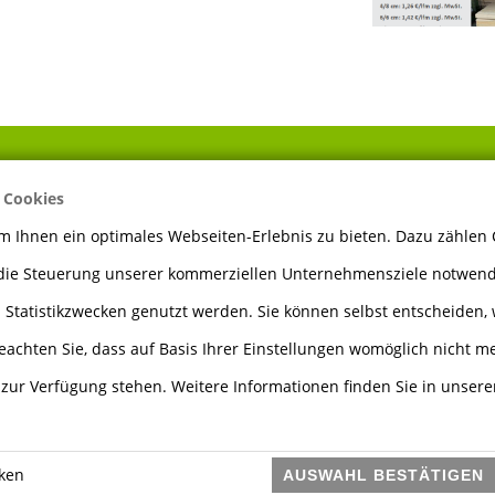
 Cookies
ÖFFNUNGSZEITEN
 Ihnen ein optimales Webseiten-Erlebnis zu bieten. Dazu zählen C
 die Steuerung unserer kommerziellen Unternehmensziele notwendi
Montag bis Freitag
7.30 - 12.00 Uhr
 Statistikzwecken genutzt werden. Sie können selbst entscheiden, 
13.00 - 17.00 Uhr
eachten Sie, dass auf Basis Ihrer Einstellungen womöglich nicht me
e zur Verfügung stehen. Weitere Informationen finden Sie in unser
Samstag
8.00 - 12.00 Uhr
iken
AUSWAHL BESTÄTIGEN