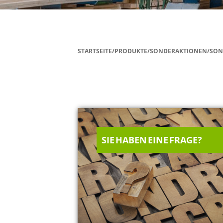
STARTSEITE/PRODUKTE/SONDERAKTIONEN/SON
SIE HABEN EINE FRAGE?
60
er.de