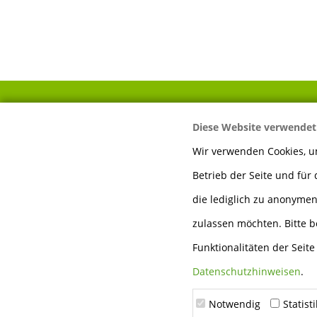
Diese Website verwendet
IHR WEG ZU UNS
Wir verwenden Cookies, um
Betrieb der Seite und für
Mayer Sägewerk &
Holzhandlung GmbH
die lediglich zu anonymen
Auwiesen 13
zulassen möchten. Bitte b
74924 Neckarbischofsheim
Funktionalitäten der Seit
Telefon:
0 72 63 - 91 89 60
Datenschutzhinweisen
.
Fax:
0 72 63 - 91 89 666
Notwendig
Statist
E-Mail:
info@holz-mayer.de