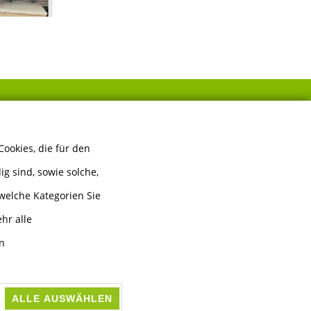
FOLGEN SIE UNS
ookies, die für den
g sind, sowie solche,
welche Kategorien Sie
hr alle
en
ALLE AUSWÄHLEN