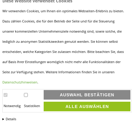
Diese Website verwendet Cookies
Telefon:
0 72 63 - 91 89 60
Fax:
0 72 63 - 91 89 666
Wir verwenden Cookies, um Ihnen ein optimales Webseiten-Erlebnis zu bieten.
E-Mail:
info@holz-mayer.de
Dazu zählen Cookies, die für den Betrieb der Seite und für die Steuerung
unserer kommerziellen Unternehmensziele notwendig sind, sowie solche, die
lediglich zu anonymen Statistikzwecken genutzt werden. Sie können selbst
entscheiden, welche Kategorien Sie zulassen möchten. Bitte beachten Sie, dass
ÖFFNUNGSZEITEN
auf Basis Ihrer Einstellungen womöglich nicht mehr alle Funktionalitäten der
Montag bis Freitag
Seite zur Verfügung stehen. Weitere Informationen finden Sie in unseren
7.30 - 12.00 Uhr
Datenschutzhinweisen
.
13.00 - 17.00 Uhr
AUSWAHL BESTÄTIGEN
Samstag
Notwendig
Statistiken
ALLE AUSWÄHLEN
8.00 - 12.00 Uhr
Details
IMPRESSUM
DATENSCHUTZ