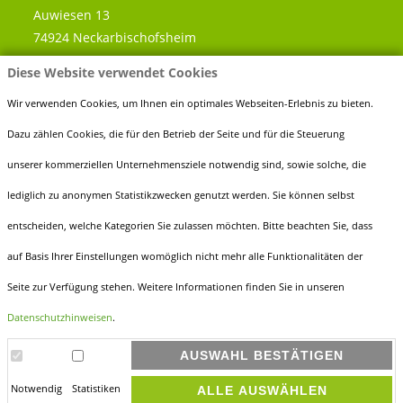
Auwiesen 13
74924 Neckarbischofsheim
Diese Website verwendet Cookies
Telefon:
0 72 63 - 91 89 60
Fax:
0 72 63 - 91 89 666
Wir verwenden Cookies, um Ihnen ein optimales Webseiten-Erlebnis zu bieten.
E-Mail:
info@holz-mayer.de
Dazu zählen Cookies, die für den Betrieb der Seite und für die Steuerung
unserer kommerziellen Unternehmensziele notwendig sind, sowie solche, die
lediglich zu anonymen Statistikzwecken genutzt werden. Sie können selbst
entscheiden, welche Kategorien Sie zulassen möchten. Bitte beachten Sie, dass
ÖFFNUNGSZEITEN
auf Basis Ihrer Einstellungen womöglich nicht mehr alle Funktionalitäten der
Montag bis Freitag
Seite zur Verfügung stehen. Weitere Informationen finden Sie in unseren
7.30 - 12.00 Uhr
Datenschutzhinweisen
.
13.00 - 17.00 Uhr
AUSWAHL BESTÄTIGEN
Samstag
Notwendig
Statistiken
ALLE AUSWÄHLEN
8.00 - 12.00 Uhr