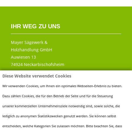
IHR WEG ZU UNS
Mayer Sägewerk &
Holzhandlung GmbH
Auwiesen 13
74924 Neckarbischofsheim
Diese Website verwendet Cookies
Telefon:
0 72 63 - 91 89 60
Fax:
0 72 63 - 91 89 666
Wir verwenden Cookies, um Ihnen ein optimales Webseiten-Erlebnis zu bieten.
E-Mail:
info@holz-mayer.de
Dazu zählen Cookies, die für den Betrieb der Seite und für die Steuerung
unserer kommerziellen Unternehmensziele notwendig sind, sowie solche, die
lediglich zu anonymen Statistikzwecken genutzt werden. Sie können selbst
entscheiden, welche Kategorien Sie zulassen möchten. Bitte beachten Sie, dass
ÖFFNUNGSZEITEN