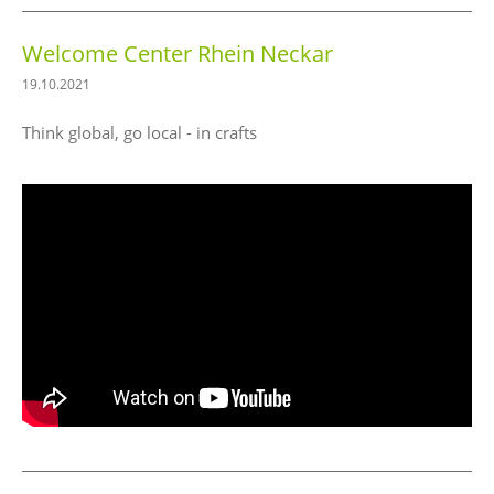
Welcome Center Rhein Neckar
19.10.2021
Think global, go local - in crafts