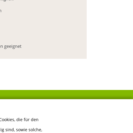
n
n geeignet
FOLGEN SIE UNS
ookies, die für den
g sind, sowie solche,