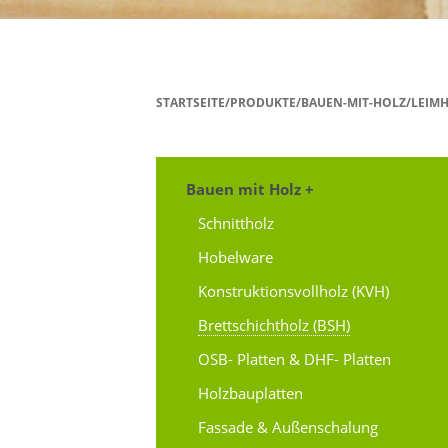
STARTSEITE/PRODUKTE/BAUEN-MIT-HOLZ/LEIM
Bauen mit Holz +
Schnittholz
Hobelware
Konstruktionsvollholz (KVH)
Brettschichtholz (BSH)
OSB- Platten & DHF- Platten
Holzbauplatten
Fassade & Außenschalung