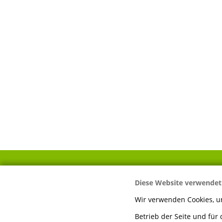
Diese Website verwendet
IHR WEG ZU UNS
Wir verwenden Cookies, um
Betrieb der Seite und für
Mayer Sägewerk &