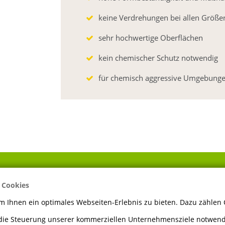
keine Verdrehungen bei allen Größe
sehr hochwertige Oberflächen
kein chemischer Schutz notwendig
für chemisch aggressive Umgebunge
 Cookies
ÖFFNUNGSZEITEN
 Ihnen ein optimales Webseiten-Erlebnis zu bieten. Dazu zählen C
 die Steuerung unserer kommerziellen Unternehmensziele notwendi
Montag bis Freitag