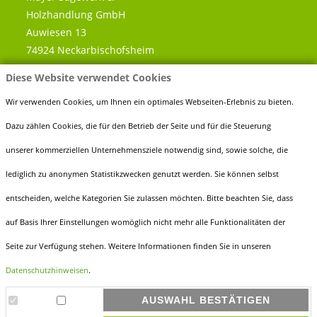
Holzhandlung GmbH
Auwiesen 13
74924 Neckarbischofsheim
Diese Website verwendet Cookies
Telefon:
0 72 63 - 91 89 60
Fax:
0 72 63 - 91 89 666
Wir verwenden Cookies, um Ihnen ein optimales Webseiten-Erlebnis zu bieten.
E-Mail:
info@holz-mayer.de
Dazu zählen Cookies, die für den Betrieb der Seite und für die Steuerung
unserer kommerziellen Unternehmensziele notwendig sind, sowie solche, die
lediglich zu anonymen Statistikzwecken genutzt werden. Sie können selbst
entscheiden, welche Kategorien Sie zulassen möchten. Bitte beachten Sie, dass
ÖFFNUNGSZEITEN
auf Basis Ihrer Einstellungen womöglich nicht mehr alle Funktionalitäten der
Montag bis Freitag
Seite zur Verfügung stehen. Weitere Informationen finden Sie in unseren
7.30 - 12.00 Uhr
Datenschutzhinweisen
.
13.00 - 17.00 Uhr
AUSWAHL BESTÄTIGEN