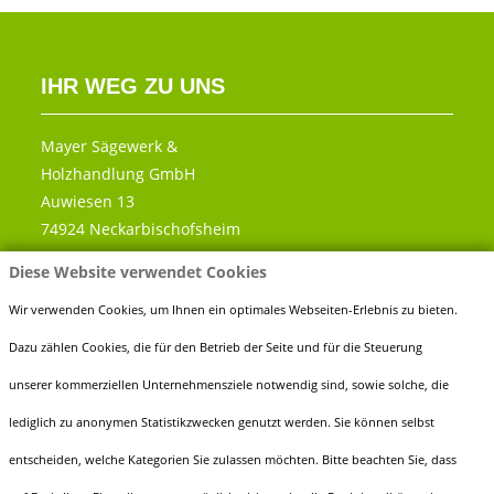
IHR WEG ZU UNS
Mayer Sägewerk &
Holzhandlung GmbH
Auwiesen 13
74924 Neckarbischofsheim
Diese Website verwendet Cookies
Telefon:
0 72 63 - 91 89 60
Fax:
0 72 63 - 91 89 666
Wir verwenden Cookies, um Ihnen ein optimales Webseiten-Erlebnis zu bieten.
E-Mail:
info@holz-mayer.de
Dazu zählen Cookies, die für den Betrieb der Seite und für die Steuerung
unserer kommerziellen Unternehmensziele notwendig sind, sowie solche, die
lediglich zu anonymen Statistikzwecken genutzt werden. Sie können selbst
entscheiden, welche Kategorien Sie zulassen möchten. Bitte beachten Sie, dass
ÖFFNUNGSZEITEN