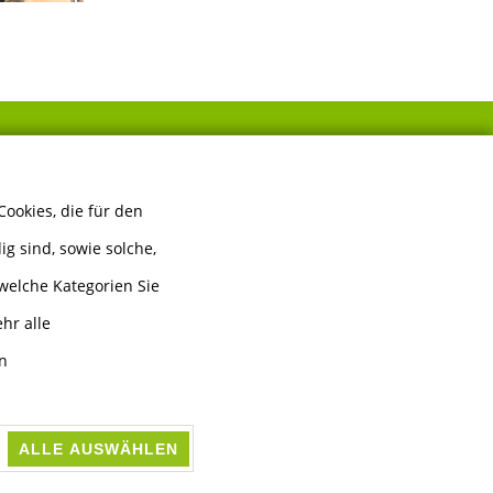
FOLGEN SIE UNS
ookies, die für den
g sind, sowie solche,
welche Kategorien Sie
hr alle
en
ALLE AUSWÄHLEN