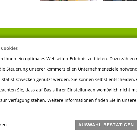
 Cookies
ÖFFNUNGSZEITEN
 Ihnen ein optimales Webseiten-Erlebnis zu bieten. Dazu zählen C
 die Steuerung unserer kommerziellen Unternehmensziele notwendi
Montag bis Freitag
7.30 - 12.00 Uhr
 Statistikzwecken genutzt werden. Sie können selbst entscheiden, 
13.00 - 17.00 Uhr
eachten Sie, dass auf Basis Ihrer Einstellungen womöglich nicht me
e zur Verfügung stehen. Weitere Informationen finden Sie in unser
Samstag
8.00 - 12.00 Uhr
iken
AUSWAHL BESTÄTIGEN