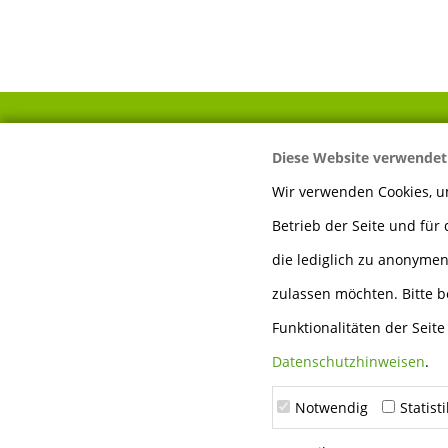
Diese Website verwendet
IHR WEG ZU UNS
Wir verwenden Cookies, um
Betrieb der Seite und für
Mayer Sägewerk &
Holzhandlung GmbH
die lediglich zu anonymen
Auwiesen 13
zulassen möchten. Bitte b
74924 Neckarbischofsheim
Funktionalitäten der Seit
Telefon:
0 72 63 - 91 89 60
Datenschutzhinweisen
.
Fax:
0 72 63 - 91 89 666
Notwendig
Statist
E-Mail:
info@holz-mayer.de