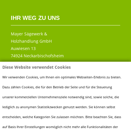
IHR WEG ZU UNS
Mayer Sägewerk &
Holzhandlung GmbH
Auwiesen 13
74924 Neckarbischofsheim
Diese Website verwendet Cookies
Telefon:
0 72 63 - 91 89 60
Fax:
0 72 63 - 91 89 666
Wir verwenden Cookies, um Ihnen ein optimales Webseiten-Erlebnis zu bieten.
E-Mail:
info@holz-mayer.de
Dazu zählen Cookies, die für den Betrieb der Seite und für die Steuerung
unserer kommerziellen Unternehmensziele notwendig sind, sowie solche, die
lediglich zu anonymen Statistikzwecken genutzt werden. Sie können selbst
entscheiden, welche Kategorien Sie zulassen möchten. Bitte beachten Sie, dass
ÖFFNUNGSZEITEN
auf Basis Ihrer Einstellungen womöglich nicht mehr alle Funktionalitäten der