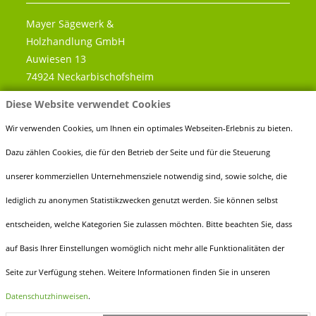
Mayer Sägewerk &
Holzhandlung GmbH
Auwiesen 13
74924 Neckarbischofsheim
Diese Website verwendet Cookies
Telefon:
0 72 63 - 91 89 60
Fax:
0 72 63 - 91 89 666
Wir verwenden Cookies, um Ihnen ein optimales Webseiten-Erlebnis zu bieten.
E-Mail:
info@holz-mayer.de
Dazu zählen Cookies, die für den Betrieb der Seite und für die Steuerung
unserer kommerziellen Unternehmensziele notwendig sind, sowie solche, die
lediglich zu anonymen Statistikzwecken genutzt werden. Sie können selbst
entscheiden, welche Kategorien Sie zulassen möchten. Bitte beachten Sie, dass
ÖFFNUNGSZEITEN
auf Basis Ihrer Einstellungen womöglich nicht mehr alle Funktionalitäten der
Montag bis Freitag
Seite zur Verfügung stehen. Weitere Informationen finden Sie in unseren
7.30 - 12.00 Uhr
Datenschutzhinweisen
.
13.00 - 17.00 Uhr